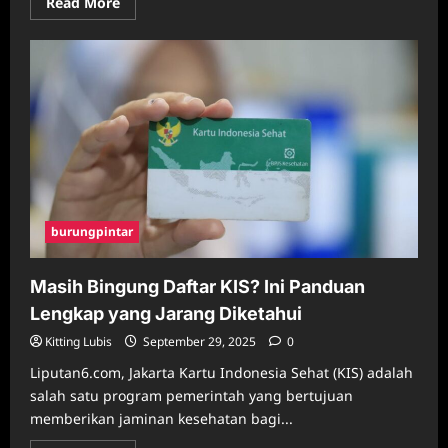
Read
Read More
more
about
Rahasia
Industri
Logam
Tanah
Jarang
China
Dibongkar
Ilmuwan,
AS-
Jepang
Pegang
Kunci
Mineral
Langka!
burungpintar
Masih Bingung Daftar KIS? Ini Panduan
Lengkap yang Jarang Diketahui
Kitting Lubis
September 29, 2025
0
Liputan6.com, Jakarta Kartu Indonesia Sehat (KIS) adalah
salah satu program pemerintah yang bertujuan
memberikan jaminan kesehatan bagi...