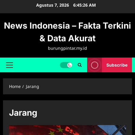
Skip
Agustus 7, 2026
6:45:27 AM
to
content
News Indonesia – Fakta Terkini
& Data Akurat
burungpintar.my.id
Subscribe
Primary
Menu
Home
Jarang
Jarang