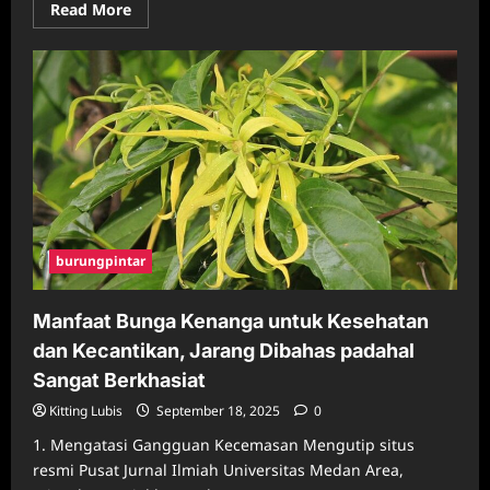
Read
Read More
more
about
Masih
Bingung
Daftar
KIS?
Ini
Panduan
Lengkap
yang
Jarang
Diketahui
burungpintar
Manfaat Bunga Kenanga untuk Kesehatan
dan Kecantikan, Jarang Dibahas padahal
Sangat Berkhasiat
Kitting Lubis
September 18, 2025
0
1. Mengatasi Gangguan Kecemasan Mengutip situs
resmi Pusat Jurnal Ilmiah Universitas Medan Area,