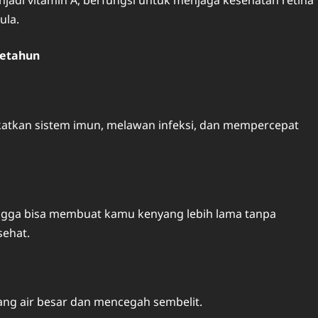
jadi vitamin A, berfungsi untuk menjaga kesehatan retina
ula.
Setahun
atkan sistem imun, melawan infeksi, dan mempercepat
hingga bisa membuat kamu kenyang lebih lama tanpa
sehat.
ng air besar dan mencegah sembelit.