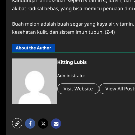
Kandungan antioksidan seperti vitamin C, lutein, dan
akibat radikal bebas, yang bisa memicu penuaan dini 
Buah melon adalah buah segar yang kaya air, vitamin,
kesehatan kulit, dan sistem imun tubuh. (Z-4)
About the Author
Kitting Lubis
Administrator
Visit Website
View All Post