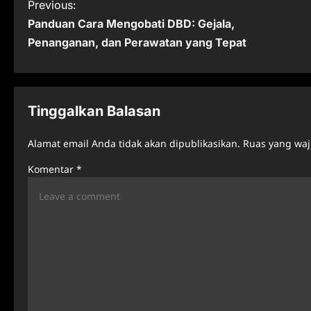
P
Previous:
Panduan Cara Mengobati DBD: Gejala,
o
Penanganan, dan Perawatan yang Tepat
s
t
n
Tinggalkan Balasan
a
Alamat email Anda tidak akan dipublikasikan.
Ruas yang waj
v
Komentar
*
i
g
a
t
i
o