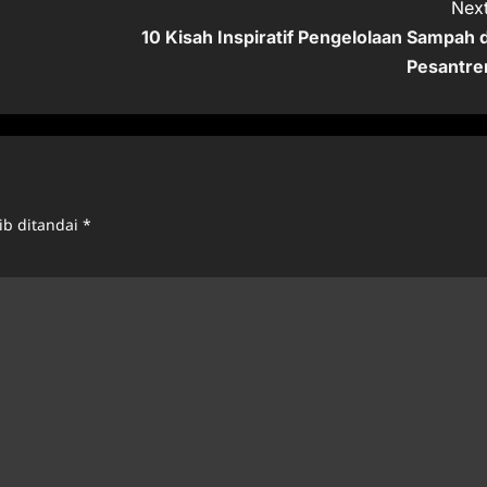
Next
10 Kisah Inspiratif Pengelolaan Sampah d
Pesantre
ib ditandai
*