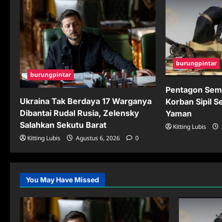
burungpintar
burungpintar
Pentagon Sem
Ukraina Tak Berdaya 17 Warganya
Korban Sipil S
Dibantai Rudal Rusia, Zelensky
Yaman
Salahkan Sekutu Barat
Kitting Lubis
Kitting Lubis
Agustus 6, 2026
0
You May Have Missed