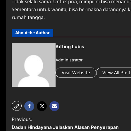
Tidak selalu sama. Untuk pria, mimpi ini bisa menand
Sementara untuk wanita, bisa bermakna datangnya ke
rumah tangga.
About the Author
Kitting Lubis
Administrator
Visit Website
View All Post
P
Previous:
Dadan Hindayana Jelaskan Alasan Penyerapan
o