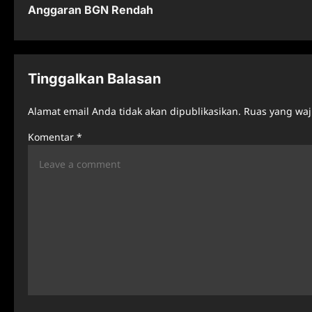
Anggaran BGN Rendah
s
t
n
Tinggalkan Balasan
a
Alamat email Anda tidak akan dipublikasikan.
Ruas yang waj
v
Komentar
*
i
g
a
t
i
o
n