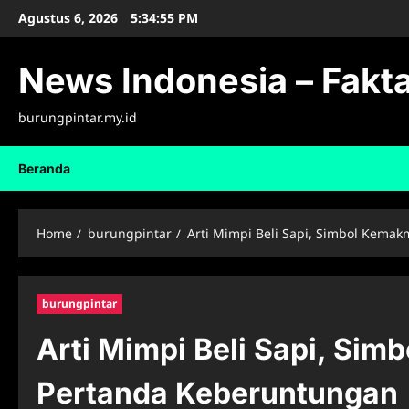
Skip
Agustus 6, 2026
5:34:56 PM
to
content
News Indonesia – Fakta
burungpintar.my.id
Beranda
Home
burungpintar
Arti Mimpi Beli Sapi, Simbol Kem
burungpintar
Arti Mimpi Beli Sapi, Si
Pertanda Keberuntungan