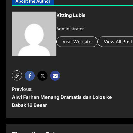
About the Author
Kitting Lubis
Administrator
Visit Website
View All Post
P
Previous:
Alwi Farhan Menang Dramatis dan Lolos ke
o
Babak 16 Besar
s
t
n