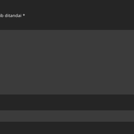
ib ditandai
*