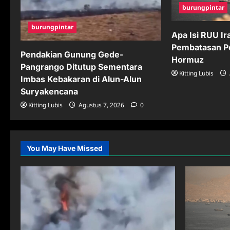
burungpintar
burungpintar
Apa Isi RUU Ir
Pembatasan Pe
Pendakian Gunung Gede-
Hormuz
Pangrango Ditutup Sementara
Kitting Lubis
Imbas Kebakaran di Alun-Alun
Suryakencana
Kitting Lubis
Agustus 7, 2026
0
You May Have Missed