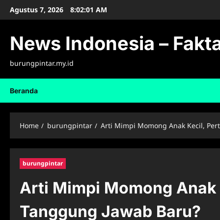
Skip
Agustus 7, 2026
8:02:03 AM
to
content
News Indonesia – Fakta
burungpintar.my.id
Beranda
Home
burungpintar
Arti Mimpi Momong Anak Kecil, Per
burungpintar
Arti Mimpi Momong Anak K
Tanggung Jawab Baru?