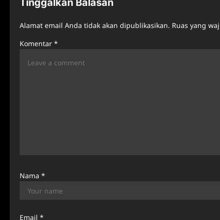
Tinggalkan Balasan
a
Alamat email Anda tidak akan dipublikasikan.
Ruas yang waj
v
Komentar
*
i
g
a
t
i
o
n
Nama
*
Email
*