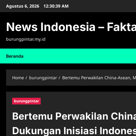
Skip
Agustus 6, 2026
12:30:40 AM
to
content
News Indonesia – Fakta
burungpintar.my.id
Beranda
Home
burungpintar
Bertemu Perwakilan China-Asean, M
burungpintar
Bertemu Perwakilan Chi
Dukungan Inisiasi Indones