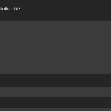
ib ditandai
*