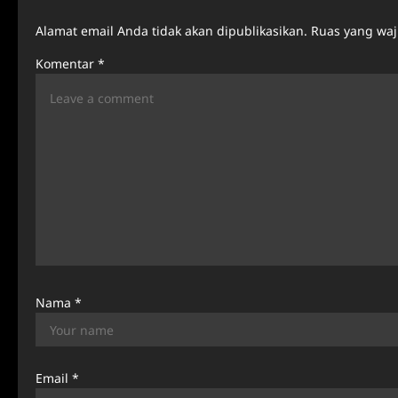
a
Alamat email Anda tidak akan dipublikasikan.
Ruas yang waj
v
Komentar
*
i
g
a
t
i
o
n
Nama
*
Email
*