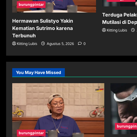
burungpintar
Terduga Pela
Hermawan Sulistyo Yakin
Mutilasi di De
Kematian Sutrimo karena
Kitting Lubis
Terbunuh
Kitting Lubis
Agustus 5, 2026
0
You May Have Missed
burungpin
burungpintar