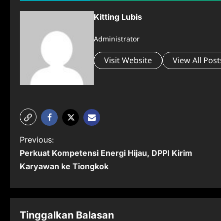
Kitting Lubis
Administrator
Visit Website
View All Post
P
Previous:
Perkuat Kompetensi Energi Hijau, DPPI Kirim
o
Karyawan ke Tiongkok
s
t
n
Tinggalkan Balasan