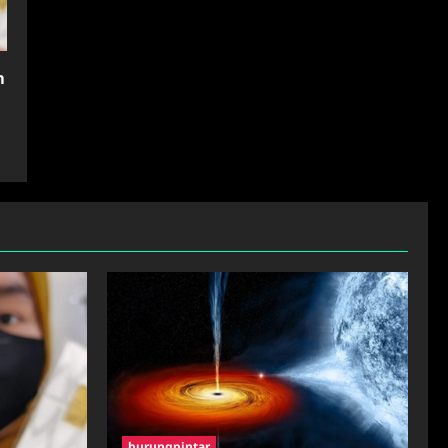
m
n
burungpintar