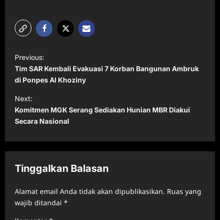
P
Previous:
o
Tim SAR Kembali Evakuasi 7 Korban Bangunan Ambruk
s
di Ponpes Al Khoziny
t
Next:
Komitmen MGK Serang Sediakan Hunian MBR Diakui
n
Secara Nasional
a
v
i
Tinggalkan Balasan
g
a
Alamat email Anda tidak akan dipublikasikan.
Ruas yang
t
wajib ditandai
*
i