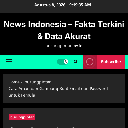
Skip
Agustus 8, 2026
9:19:35 AM
to
content
News Indonesia – Fakta Terkini
& Data Akurat
burungpintar.my.id
Subscribe
Primary
Menu
Home
burungpintar
Cara Aman dan Gampang Buat Email dan Password
untuk Pemula
burungpintar