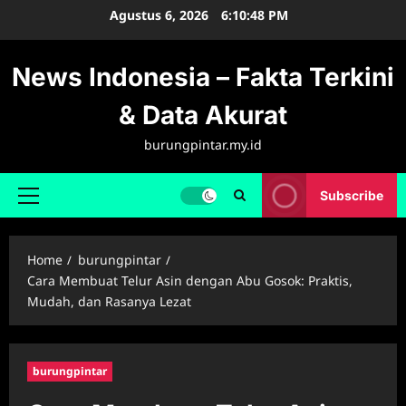
Skip
Agustus 6, 2026
6:10:48 PM
to
content
News Indonesia – Fakta Terkini
& Data Akurat
burungpintar.my.id
Subscribe
Primary
Menu
Home
burungpintar
Cara Membuat Telur Asin dengan Abu Gosok: Praktis,
Mudah, dan Rasanya Lezat
burungpintar