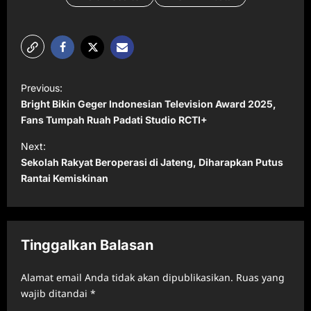
P
Previous:
o
Bright Bikin Geger Indonesian Television Award 2025,
s
Fans Tumpah Ruah Padati Studio RCTI+
t
Next:
Sekolah Rakyat Beroperasi di Jateng, Diharapkan Putus
n
Rantai Kemiskinan
a
v
i
Tinggalkan Balasan
g
a
Alamat email Anda tidak akan dipublikasikan.
Ruas yang
t
wajib ditandai
*