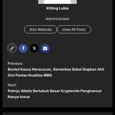
Kitting Lubis
Administrator
Visit Website
View All Posts
P
Previous:
o
Buntut Kasus Keracunan, Kemenkes Bakal Siapkan Ahli
s
Gizi Pantau Kualitas MBG
t
Next:
Petinju Atletis Bertubuh Besar Kryptonite Penghancur
n
Naoya Inoue
a
v