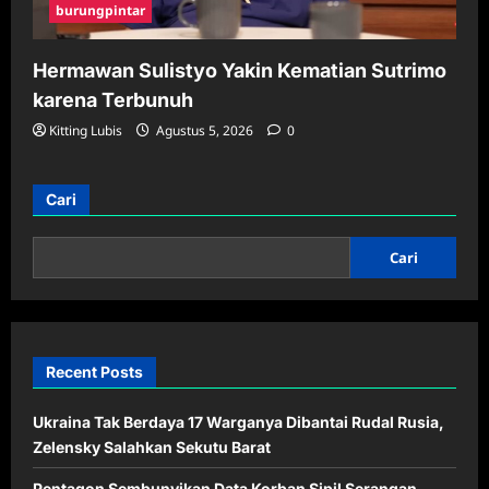
burungpintar
Hermawan Sulistyo Yakin Kematian Sutrimo
karena Terbunuh
Kitting Lubis
Agustus 5, 2026
0
Cari
Cari
Recent Posts
Ukraina Tak Berdaya 17 Warganya Dibantai Rudal Rusia,
Zelensky Salahkan Sekutu Barat
Pentagon Sembunyikan Data Korban Sipil Serangan