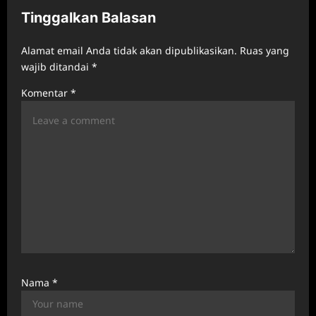
i
Tinggalkan Balasan
g
a
Alamat email Anda tidak akan dipublikasikan.
Ruas yang
t
wajib ditandai
*
i
Komentar
*
o
n
Nama
*