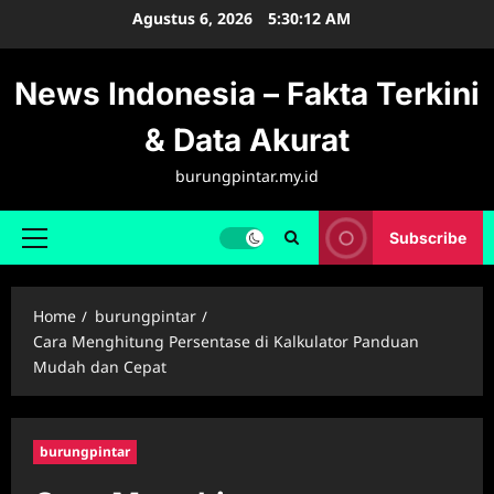
Skip
Agustus 6, 2026
5:30:13 AM
to
content
News Indonesia – Fakta Terkini
& Data Akurat
burungpintar.my.id
Subscribe
Primary
Menu
Home
burungpintar
Cara Menghitung Persentase di Kalkulator Panduan
Mudah dan Cepat
burungpintar