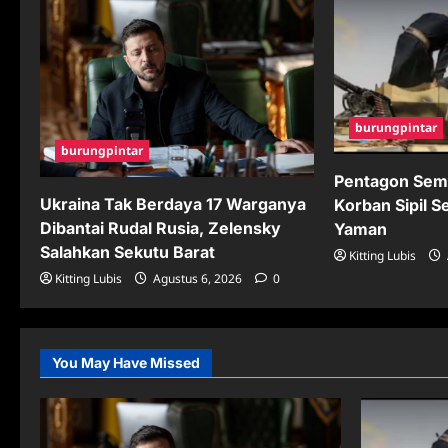
burungpintar
burungpintar
Pentagon Sem
Ukraina Tak Berdaya 17 Warganya
Korban Sipil S
Dibantai Rudal Rusia, Zelensky
Yaman
Salahkan Sekutu Barat
Kitting Lubis
Kitting Lubis
Agustus 6, 2026
0
You May Have Missed