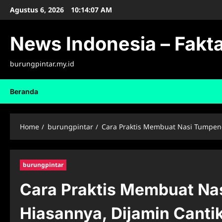
Skip
Agustus 6, 2026
10:14:08 AM
to
content
News Indonesia – Fakta
burungpintar.my.id
Beranda
Home
burungpintar
Cara Praktis Membuat Nasi Tumpeng
burungpintar
Cara Praktis Membuat Na
Hiasannya, Dijamin Canti