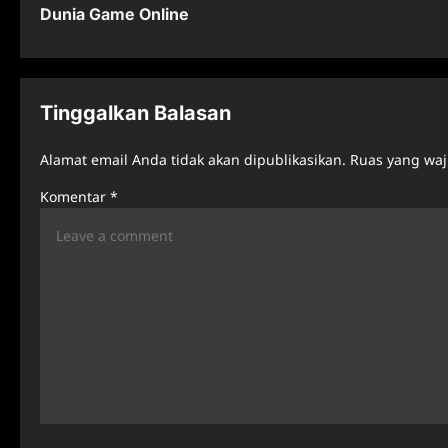
Dunia Game Online
s
t
n
Tinggalkan Balasan
a
Alamat email Anda tidak akan dipublikasikan.
Ruas yang waj
v
Komentar
*
i
g
a
t
i
o
n