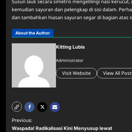
Susun lauk secara simetris mengelilingi nasi kerucut, m
kemudian sayuran dan pelengkap di sisi dalam. Perh
dan tambahkan hiasan sayuran segar di bagian atas 
About the Author
Kitting Lubis
Administrator
Visit Website
View All Post
P
Previous:
Waspada! Radikalisasi Kini Menyusup lewat
o