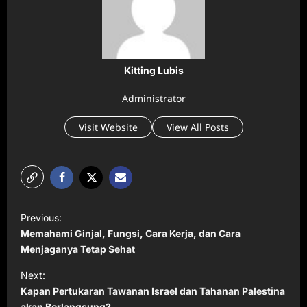
Kitting Lubis
Administrator
Visit Website
View All Posts
P
Previous:
o
Memahami Ginjal, Fungsi, Cara Kerja, dan Cara
s
Menjaganya Tetap Sehat
t
Next:
Kapan Pertukaran Tawanan Israel dan Tahanan Palestina
n
akan Berlangsung?