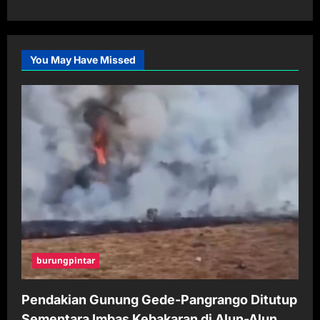
You May Have Missed
burungpintar
Pendakian Gunung Gede-Pangrango Ditutup
Sementara Imbas Kebakaran di Alun-Alun