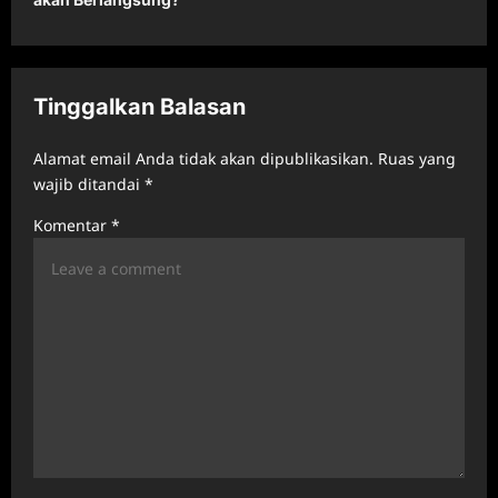
a
v
i
Tinggalkan Balasan
g
a
Alamat email Anda tidak akan dipublikasikan.
Ruas yang
t
wajib ditandai
*
i
Komentar
*
o
n