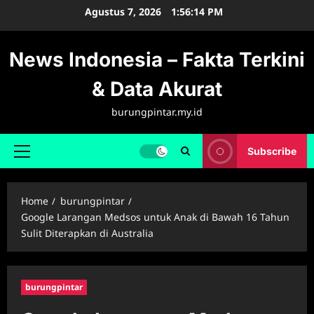
Skip
Agustus 7, 2026
1:56:15 PM
to
content
News Indonesia – Fakta Terkini
& Data Akurat
burungpintar.my.id
Subscribe
Primary
Menu
Home
burungpintar
Google Larangan Medsos untuk Anak di Bawah 16 Tahun
Sulit Diterapkan di Australia
burungpintar