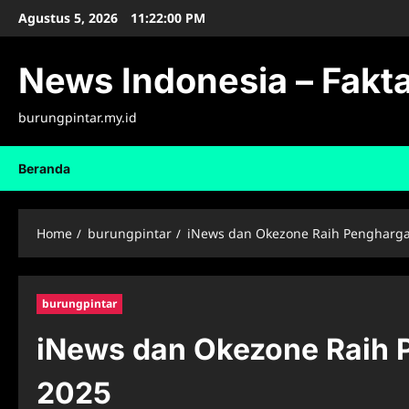
Skip
Agustus 5, 2026
11:22:01 PM
to
content
News Indonesia – Fakta
burungpintar.my.id
Beranda
Home
burungpintar
iNews dan Okezone Raih Pengharg
burungpintar
iNews dan Okezone Raih 
2025