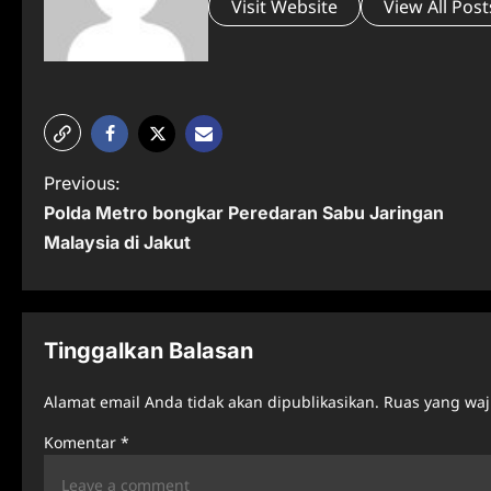
Visit Website
View All Post
P
Previous:
Polda Metro bongkar Peredaran Sabu Jaringan
o
Malaysia di Jakut
s
t
n
Tinggalkan Balasan
a
Alamat email Anda tidak akan dipublikasikan.
Ruas yang waj
v
Komentar
*
i