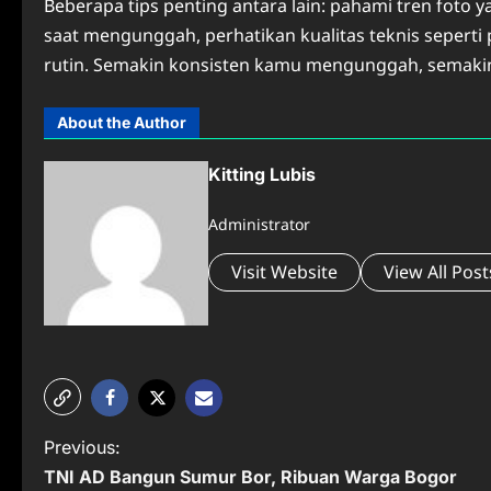
Beberapa tips penting antara lain: pahami tren foto 
saat mengunggah, perhatikan kualitas teknis seperti 
rutin. Semakin konsisten kamu mengunggah, semakin 
About the Author
Kitting Lubis
Administrator
Visit Website
View All Post
P
Previous:
TNI AD Bangun Sumur Bor, Ribuan Warga Bogor
o