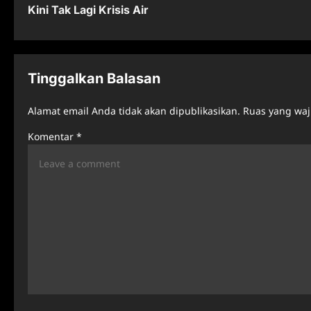
Kini Tak Lagi Krisis Air
s
t
n
Tinggalkan Balasan
a
Alamat email Anda tidak akan dipublikasikan.
Ruas yang waj
v
Komentar
*
i
g
a
t
i
o
n