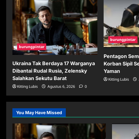
burungpintar
burungpintar
Pentagon Sem
Ukraina Tak Berdaya 17 Warganya
Korban Sipil S
Dibantai Rudal Rusia, Zelensky
Yaman
Salahkan Sekutu Barat
Kitting Lubis
Kitting Lubis
Agustus 6, 2026
0
You May Have Missed