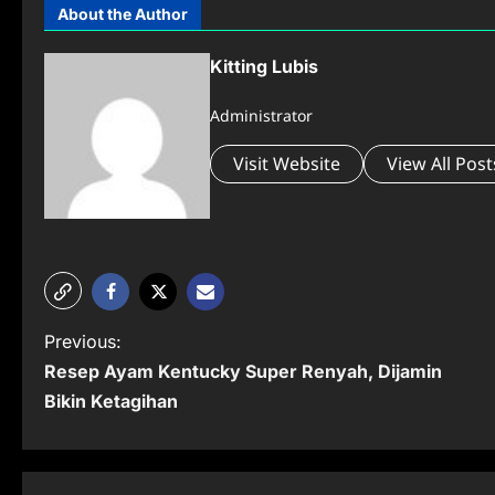
About the Author
Kitting Lubis
Administrator
Visit Website
View All Post
P
Previous:
Resep Ayam Kentucky Super Renyah, Dijamin
o
Bikin Ketagihan
s
t