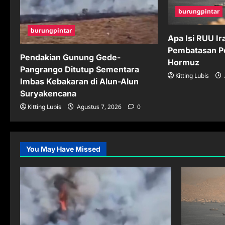
burungpintar
burungpintar
Apa Isi RUU Ir
Pembatasan Pe
Pendakian Gunung Gede-
Hormuz
Pangrango Ditutup Sementara
Kitting Lubis
Imbas Kebakaran di Alun-Alun
Suryakencana
Kitting Lubis
Agustus 7, 2026
0
You May Have Missed