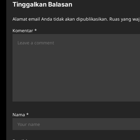
n
Tinggalkan Balasan
a
Alamat email Anda tidak akan dipublikasikan.
Ruas yang waj
v
Komentar
*
i
g
a
t
i
o
n
Nama
*