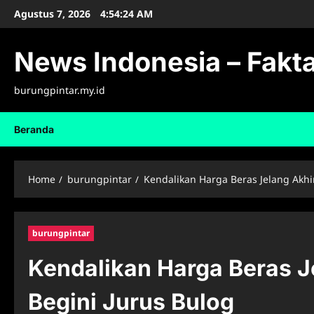
Skip
Agustus 7, 2026
4:54:26 AM
to
content
News Indonesia – Fakta
burungpintar.my.id
Beranda
Home
burungpintar
Kendalikan Harga Beras Jelang Akhi
burungpintar
Kendalikan Harga Beras J
Begini Jurus Bulog