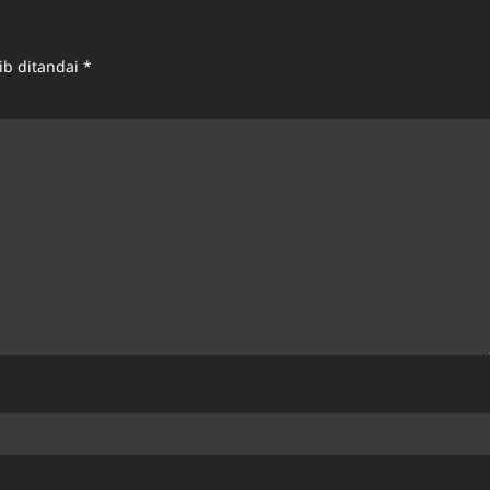
ib ditandai
*