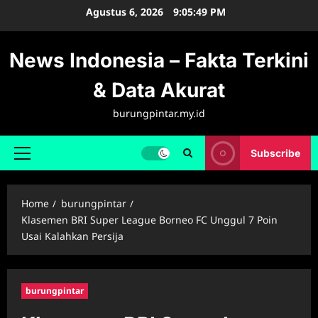
Skip
Agustus 6, 2026
9:05:50 PM
to
content
News Indonesia – Fakta Terkini
& Data Akurat
burungpintar.my.id
Subscribe
Primary
Menu
Home
burungpintar
Klasemen BRI Super League Borneo FC Unggul 7 Poin
Usai Kalahkan Persija
burungpintar