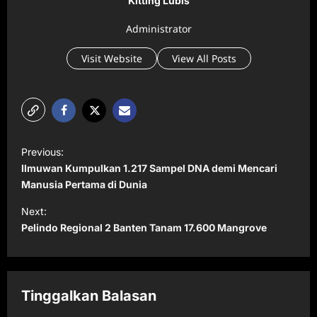
Kitting Lubis
Administrator
Visit Website
View All Posts
P
Previous:
o
Ilmuwan Kumpulkan 1.217 Sampel DNA demi Mencari
s
Manusia Pertama di Dunia
t
Next:
Pelindo Regional 2 Banten Tanam 17.600 Mangrove
n
a
v
Tinggalkan Balasan
i