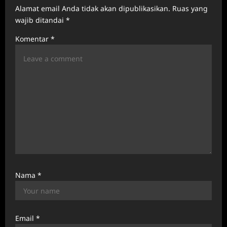
g
Alamat email Anda tidak akan dipublikasikan.
Ruas yang
a
wajib ditandai
*
t
Komentar
*
i
o
n
Nama
*
Email
*