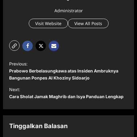
Administrator
Visit Website
View All Posts
P
Previous:
o
Prabowo Berbelasungkawa atas Insiden Ambruknya
s
Bangunan Ponpes Al Khoziny Sidoarjo
t
Next:
Cara Sholat Jamak Maghrib dan Isya Panduan Lengkap
n
a
v
Tinggalkan Balasan
i
g