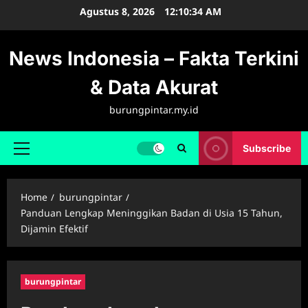
Skip
Agustus 8, 2026
12:10:35 AM
to
content
News Indonesia – Fakta Terkini
& Data Akurat
burungpintar.my.id
Subscribe
Primary
Menu
Home
burungpintar
Panduan Lengkap Meninggikan Badan di Usia 15 Tahun,
Dijamin Efektif
burungpintar