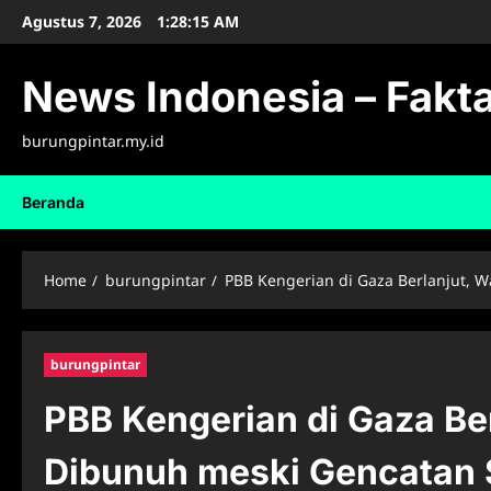
Skip
Agustus 7, 2026
1:28:16 AM
to
content
News Indonesia – Fakta
burungpintar.my.id
Beranda
Home
burungpintar
PBB Kengerian di Gaza Berlanjut, W
burungpintar
PBB Kengerian di Gaza Ber
Dibunuh meski Gencatan 