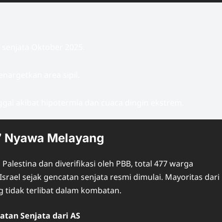
 senjata Oktober 2025.
nargetkan area sipil.
gal akibat hipotermia dan cuaca dingin ekstrem.
7 Nyawa Melayang
lestina dan diverifikasi oleh PBB, total 477 warga
srael sejak gencatan senjata resmi dimulai. Mayoritas dari
ng tidak terlibat dalam kombatan.
atan Senjata dari AS