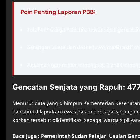
Poin Penting Laporan PBB:
Total 477 warga Palestina tewas sejak gencatan
Serangan udara dan drone (UAV) masih aktif me
Ancaman non-militer meningkat: 9 anak mening
Gencatan Senjata yang Rapuh: 47
Menurut data yang dihimpun Kementerian Kesehatan Pa
Palestina dilaporkan tewas dalam berbagai serangan I
korban tersebut diidentifikasi sebagai warga sipil ya
Baca juga : Pemerintah Sudan Pelajari Usulan Genc