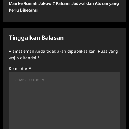
t
Mau ke Rumah Jokowi? Pahami Jadwal dan Aturan yang
Perlu Diketahui
n
a
v
Tinggalkan Balasan
i
g
Alamat email Anda tidak akan dipublikasikan.
Ruas yang
a
wajib ditandai
*
t
Komentar
*
i
o
n