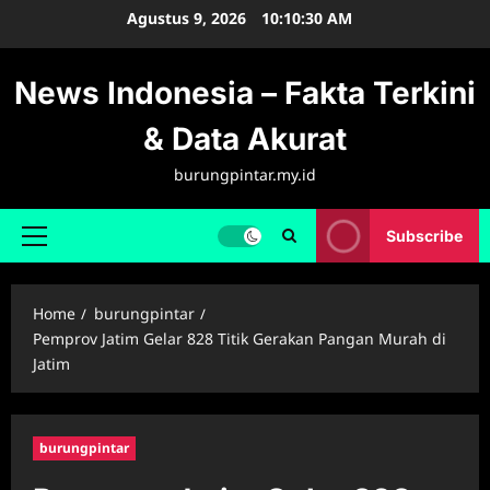
Skip
Agustus 9, 2026
10:10:30 AM
to
content
News Indonesia – Fakta Terkini
& Data Akurat
burungpintar.my.id
Subscribe
Primary
Menu
Home
burungpintar
Pemprov Jatim Gelar 828 Titik Gerakan Pangan Murah di
Jatim
burungpintar