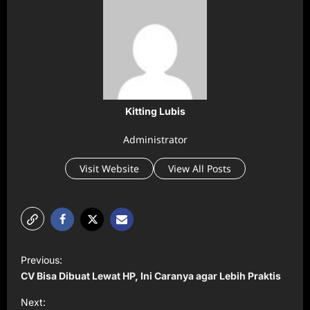
Kitting Lubis
Administrator
Visit Website
View All Posts
P
Previous:
o
CV Bisa Dibuat Lewat HP, Ini Caranya agar Lebih Praktis
s
Next: