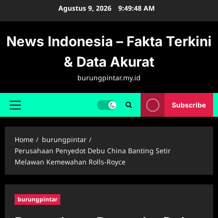
Skip
Agustus 9, 2026
9:49:49 AM
to
content
News Indonesia – Fakta Terkini
& Data Akurat
burungpintar.my.id
Subscribe
Primary
Menu
Home
burungpintar
Perusahaan Penyedot Debu China Banting Setir
Melawan Kemewahan Rolls-Royce
burungpintar