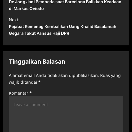
o
De Jong Jadi Pembeda saat Barcelona Balikkan Keadaan
s
di Markas Oviedo
t
Next:
Pejabat Kemenag Kembalikan Uang Khalid Basalamah
n
Gegara Takut Pansus Haji DPR
a
v
i
Tinggalkan Balasan
g
a
Alamat email Anda tidak akan dipublikasikan.
Ruas yang
t
wajib ditandai
*
i
Komentar
*
o
n