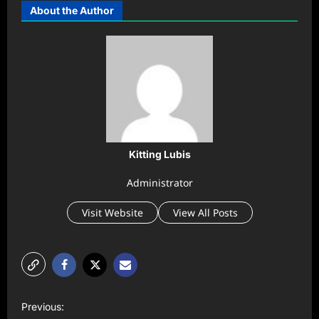
About the Author
Kitting Lubis
Administrator
Visit Website
View All Posts
P
Previous: