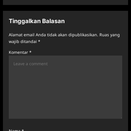
v
i
Tinggalkan Balasan
g
a
Alamat email Anda tidak akan dipublikasikan.
Ruas yang
t
wajib ditandai
*
i
Komentar
*
o
n
Nama
*