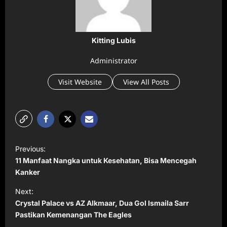
Kitting Lubis
Administrator
Visit Website
View All Posts
P
Previous:
o
11 Manfaat Nangka untuk Kesehatan, Bisa Mencegah
s
Kanker
t
Next:
Crystal Palace vs AZ Alkmaar, Dua Gol Ismaila Sarr
n
Pastikan Kemenangan The Eagles
a