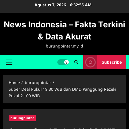
Skip
Agustus 7, 2026
6:32:56 AM
to
content
News Indonesia – Fakta Terkini
& Data Akurat
burungpintar.my.id
Subscribe
Primary
Menu
Home
burungpintar
Super Deal Pukul 19.30 WIB dan DMD Panggung Rezeki
Pukul 21.00 WIB
burungpintar