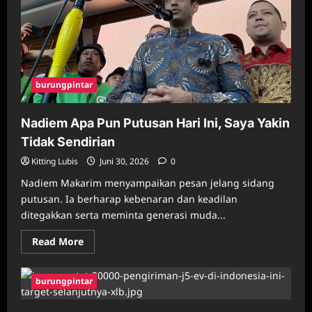
yang
Diumumkan
Sore
Ini
burungpintar
Nadiem Apa Pun Putusan Hari Ini, Saya Yakin
Tidak Sendirian
Kitting Lubis
Juni 30, 2026
0
Nadiem Makarim menyampaikan pesan jelang sidang
putusan. Ia berharap kebenaran dan keadilan
ditegakkan serta meminta generasi muda...
Read
Read More
more
about
Nadiem
Apa
burungpintar
Pun
Putusan
Hari