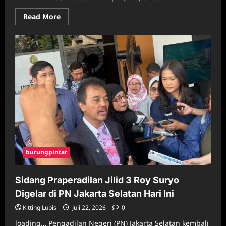
Read
Read More
more
about
Kembali
Dipanggil
KPK,
Ini
Penjelasan
Bupati
Penajam
Paser
Utara
burungpintar
Sidang Praperadilan Jilid 3 Roy Suryo
Digelar di PN Jakarta Selatan Hari Ini
Kitting Lubis
Juli 22, 2026
0
loading… Pengadilan Negeri (PN) Jakarta Selatan kembali