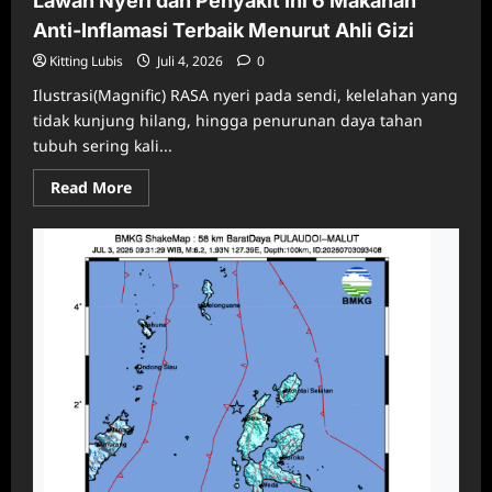
Lawan Nyeri dan Penyakit Ini 6 Makanan
Anti-Inflamasi Terbaik Menurut Ahli Gizi
Kitting Lubis
Juli 4, 2026
0
Ilustrasi(Magnific) RASA nyeri pada sendi, kelelahan yang
tidak kunjung hilang, hingga penurunan daya tahan
tubuh sering kali...
Read
Read More
more
about
Lawan
Nyeri
dan
Penyakit
Ini
6
Makanan
Anti-
Inflamasi
Terbaik
Menurut
Ahli
Gizi