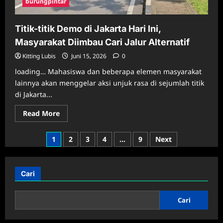
burungpintar
Titik-titik Demo di Jakarta Hari Ini,
Masyarakat Diimbau Cari Jalur Alternatif
Kitting Lubis
Juni 15, 2026
0
loading… Mahasiswa dan beberapa elemen masyarakat
lainnya akan menggelar aksi unjuk rasa di sejumlah titik
di Jakarta...
Read
Read More
more
about
Titik-
Paginasi
1
2
3
4
…
9
Next
titik
Demo
pos
di
Jakarta
Hari
Cari
Ini,
Masyarakat
Diimbau
Cari
Cari
Jalur
Alternatif