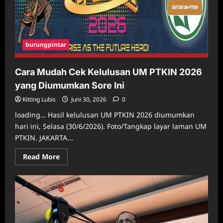
burungpintar
Cara Mudah Cek Kelulusan UM PTKIN 2026
yang Diumumkan Sore Ini
Kitting Lubis
Juni 30, 2026
0
loading… Hasil kelulusan UM PTKIN 2026 diumumkan
hari ini, Selasa (30/6/2026). Foto/Tangkap layar laman UM
PTKIN. JAKARTA...
Read
Read More
more
about
Cara
Mudah
Cek
Kelulusan
UM
PTKIN
2026