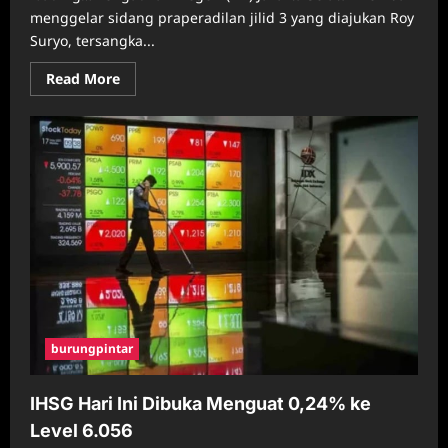
menggelar sidang praperadilan jilid 3 yang diajukan Roy
Suryo, tersangka...
Read
Read More
more
about
Sidang
Praperadilan
Jilid
3
Roy
Suryo
Digelar
di
PN
Jakarta
Selatan
Hari
Ini
burungpintar
IHSG Hari Ini Dibuka Menguat 0,24% ke
Level 6.056