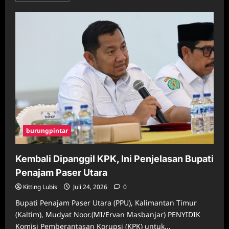
about
Harga
Emas
Antam
Hari
Ini
Stabil
di
Rp2,603
Juta
per
Gram
burungpintar
Kembali Dipanggil KPK, Ini Penjelasan Bupati
Penajam Paser Utara
Kitting Lubis
Juli 24, 2026
0
Bupati Penajam Paser Utara (PPU), Kalimantan Timur
(Kaltim), Mudyat Noor.(MI/Ervan Masbanjar) PENYIDIK
Komisi Pemberantasan Korupsi (KPK) untuk...