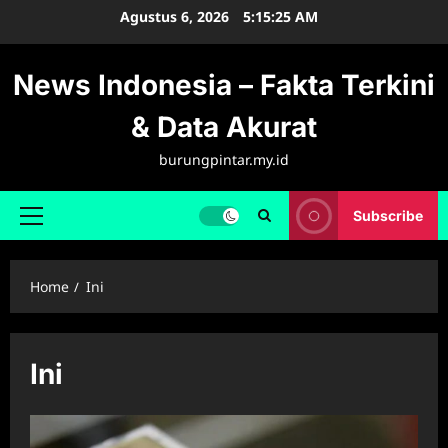
Skip
Agustus 6, 2026
5:15:26 AM
to
content
News Indonesia – Fakta Terkini
& Data Akurat
burungpintar.my.id
Subscribe
Primary
Menu
Home
Ini
Ini