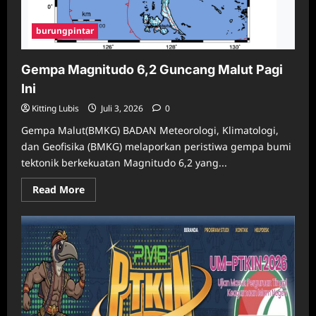
burungpintar
Gempa Magnitudo 6,2 Guncang Malut Pagi
Ini
Kitting Lubis
Juli 3, 2026
0
Gempa Malut(BMKG) BADAN Meteorologi, Klimatologi,
dan Geofisika (BMKG) melaporkan peristiwa gempa bumi
tektonik berkekuatan Magnitudo 6,2 yang...
Read
Read More
more
about
Gempa
Magnitudo
6,2
Guncang
Malut
Pagi
Ini