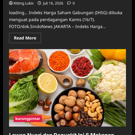
Kitting Lubis
Juli 16, 2026
0
loading… Indeks Harga Saham Gabungan (IHSG) dibuka
menguat pada perdagangan Kamis (16/7).
FOTO/dok.SindoNews JAKARTA – Indeks Harga...
Read
Read More
more
about
IHSG
Hari
Ini
Dibuka
Menguat
0,24%
ke
Level
6.056
burungpintar