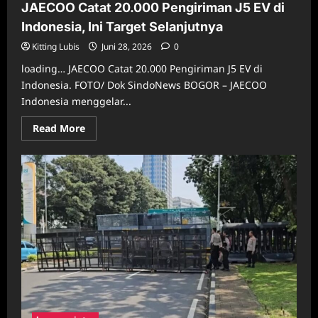
JAECOO Catat 20.000 Pengiriman J5 EV di
Ini,
Saya
Indonesia, Ini Target Selanjutnya
Yakin
Tidak
Sendirian
Kitting Lubis
Juni 28, 2026
0
loading… JAECOO Catat 20.000 Pengiriman J5 EV di
Indonesia. FOTO/ Dok SindoNews BOGOR – JAECOO
Indonesia menggelar...
Read
Read More
more
about
JAECOO
Catat
20.000
Pengiriman
J5
EV
di
Indonesia,
Ini
Target
Selanjutnya