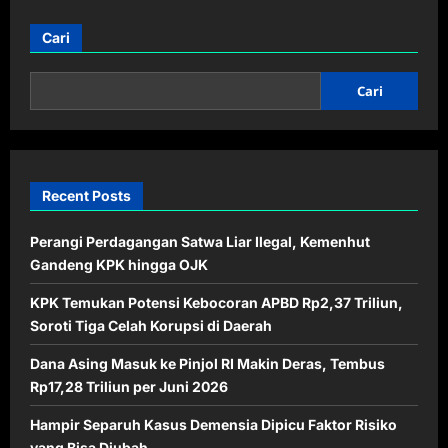
Penelitian
Ungkap
Ruang
Cari
Angkasa
Mempercepat
Penuaan
Sel
Cari
Manusia
Recent Posts
Perangi Perdagangan Satwa Liar Ilegal, Kemenhut
Gandeng KPK hingga OJK
KPK Temukan Potensi Kebocoran APBD Rp2,37 Triliun,
Soroti Tiga Celah Korupsi di Daerah
Dana Asing Masuk ke Pinjol RI Makin Deras, Tembus
Rp17,28 Triliun per Juni 2026
Hampir Separuh Kasus Demensia Dipicu Faktor Risiko
yang Bisa Diubah