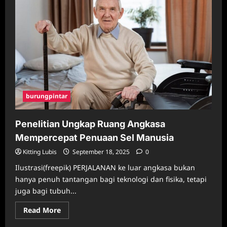
Dampak
Negatif
Isolasi
Diri
ke
Kesehatan
Mental
burungpintar
Penelitian Ungkap Ruang Angkasa
Mempercepat Penuaan Sel Manusia
Kitting Lubis
September 18, 2025
0
Ilustrasi(freepik) PERJALANAN ke luar angkasa bukan
hanya penuh tantangan bagi teknologi dan fisika, tetapi
juga bagi tubuh...
Read
Read More
more
about