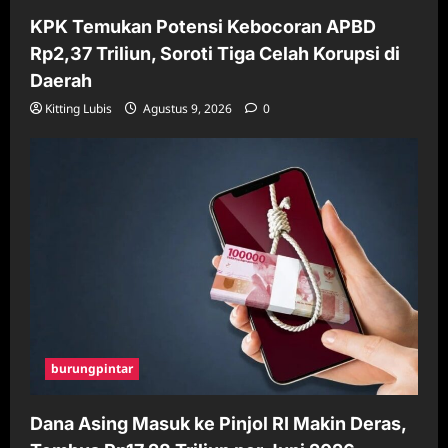
KPK Temukan Potensi Kebocoran APBD
Rp2,37 Triliun, Soroti Tiga Celah Korupsi di
Daerah
Kitting Lubis
Agustus 9, 2026
0
burungpintar
Dana Asing Masuk ke Pinjol RI Makin Deras,