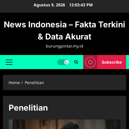
Skip
Agustus 9, 2026
12:03:43 PM
to
content
News Indonesia – Fakta Terkini
& Data Akurat
burungpintar.my.id
Subscribe
Primary
Menu
Home
Penelitian
Penelitian