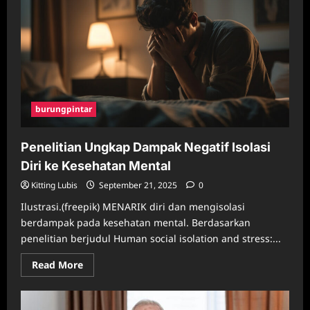
burungpintar
Penelitian Ungkap Dampak Negatif Isolasi
Diri ke Kesehatan Mental
Kitting Lubis
September 21, 2025
0
Ilustrasi.(freepik) MENARIK diri dan mengisolasi
berdampak pada kesehatan mental. Berdasarkan
penelitian berjudul Human social isolation and stress:...
Read
Read More
more
about
Penelitian
Ungkap