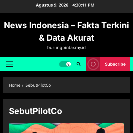
Skip
Agustus 9, 2026
4:30:11 PM
to
content
News Indonesia – Fakta Terkini
& Data Akurat
burungpintar.my.id
Subscribe
Primary
Menu
Home
SebutPilotCo
SebutPilotCo