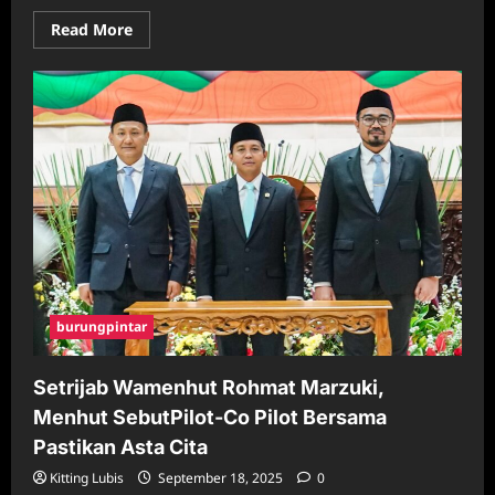
Read
Read More
more
about
Sertijab
Wamenhut
Rohmat
Marzuki,
Menhut
SebutPilot-
Co
Pilot
Bersama
Pastikan
Asta
Cita
burungpintar
Setrijab Wamenhut Rohmat Marzuki,
Menhut SebutPilot-Co Pilot Bersama
Pastikan Asta Cita
Kitting Lubis
September 18, 2025
0