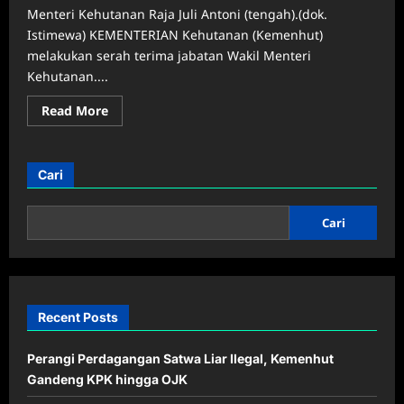
Menteri Kehutanan Raja Juli Antoni (tengah).(dok.
Istimewa) KEMENTERIAN Kehutanan (Kemenhut)
melakukan serah terima jabatan Wakil Menteri
Kehutanan....
Read
Read More
more
about
Setrijab
Wamenhut
Rohmat
Cari
Marzuki,
Menhut
SebutPilot-
Co
Cari
Pilot
Bersama
Pastikan
Asta
Cita
Recent Posts
Perangi Perdagangan Satwa Liar Ilegal, Kemenhut
Gandeng KPK hingga OJK