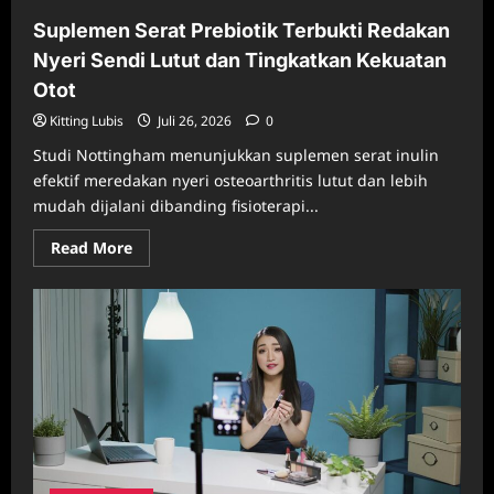
Suplemen Serat Prebiotik Terbukti Redakan
Nyeri Sendi Lutut dan Tingkatkan Kekuatan
Otot
Kitting Lubis
Juli 26, 2026
0
Studi Nottingham menunjukkan suplemen serat inulin
efektif meredakan nyeri osteoarthritis lutut dan lebih
mudah dijalani dibanding fisioterapi...
Read
Read More
more
about
Suplemen
Serat
Prebiotik
Terbukti
Redakan
Nyeri
Sendi
Lutut
dan
Tingkatkan
Kekuatan
Otot