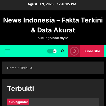
Skip
Agustus 9, 2026
12:40:06 PM
to
content
News Indonesia – Fakta Terkini
& Data Akurat
burungpintar.my.id
Subscribe
Primary
Menu
Home
Terbukti
Terbukti
burungpintar