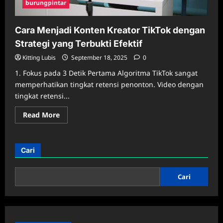
burungpintar
Cara Menjadi Konten Kreator TikTok dengan
Strategi yang Terbukti Efektif
Kitting Lubis
September 18, 2025
0
1. Fokus pada 3 Detik Pertama Algoritma TikTok sangat
memperhatikan tingkat retensi penonton. Video dengan
tingkat retensi...
Read
Read More
more
about
Cara
Menjadi
Konten
Cari
Kreator
TikTok
dengan
Strategi
Cari
yang
Terbukti
Efektif