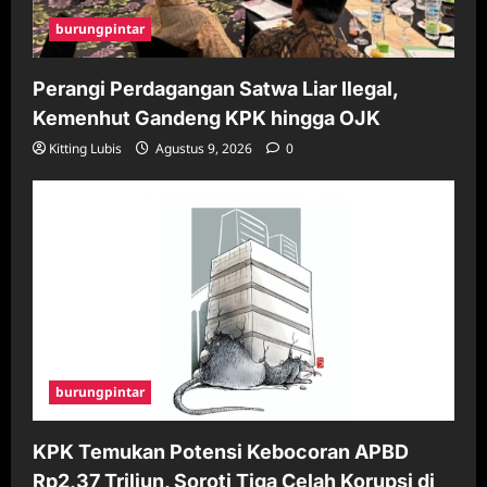
burungpintar
Perangi Perdagangan Satwa Liar Ilegal,
Kemenhut Gandeng KPK hingga OJK
Kitting Lubis
Agustus 9, 2026
0
burungpintar
KPK Temukan Potensi Kebocoran APBD
Rp2,37 Triliun, Soroti Tiga Celah Korupsi di