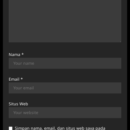
Nama
*
Email
*
Situs Web
Simpan nama, email, dan situs web saya pada