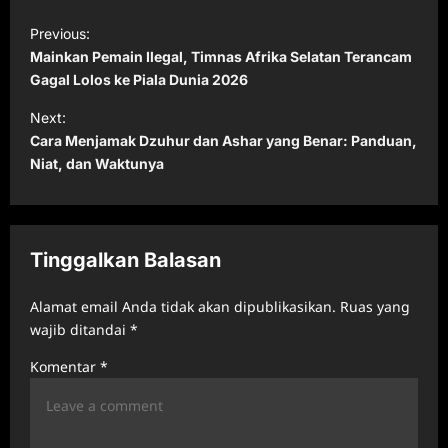
P
Previous:
o
Mainkan Pemain Ilegal, Timnas Afrika Selatan Terancam
s
Gagal Lolos ke Piala Dunia 2026
t
Next:
Cara Menjamak Dzuhur dan Ashar yang Benar: Panduan,
n
Niat, dan Waktunya
a
v
i
Tinggalkan Balasan
g
a
Alamat email Anda tidak akan dipublikasikan.
Ruas yang
t
wajib ditandai
*
i
Komentar
*
o
n