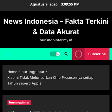
Skip
Agustus 9, 2026
3:09:55 PM
to
content
News Indonesia – Fakta Terkini
& Data Akurat
burungpintar.my.id
Subscribe
Primary
Menu
Home
burungpintar
Xiaomi Tidak Meluncurkan Chip Prosesornya setiap
Tahun seperti Apple
burungpintar