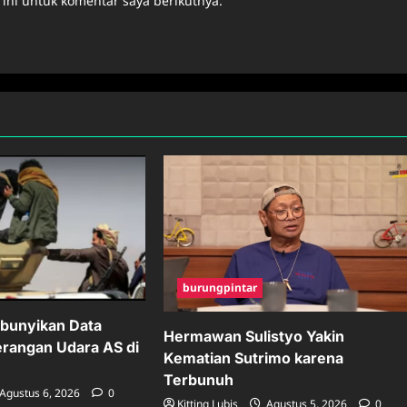
ini untuk komentar saya berikutnya.
burungpintar
bunyikan Data
Hermawan Sulistyo Yakin
erangan Udara AS di
Kematian Sutrimo karena
Terbunuh
Agustus 6, 2026
0
Kitting Lubis
Agustus 5, 2026
0