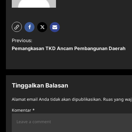
P
Previous:
Pemangkasan TKD Ancam Pembangunan Daerah
o
s
t
n
Tinggalkan Balasan
a
Alamat email Anda tidak akan dipublikasikan.
Ruas yang waj
v
Komentar
*
i
g