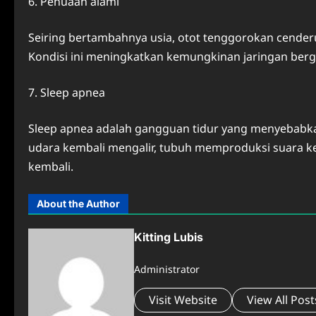
6. Penuaan alami
Seiring bertambahnya usia, otot tenggorokan cender
Kondisi ini meningkatkan kemungkinan jaringan berg
7. Sleep apnea
Sleep apnea adalah gangguan tidur yang menyebabkan 
udara kembali mengalir, tubuh memproduksi suara k
kembali.
About the Author
Kitting Lubis
Administrator
Visit Website
View All Post