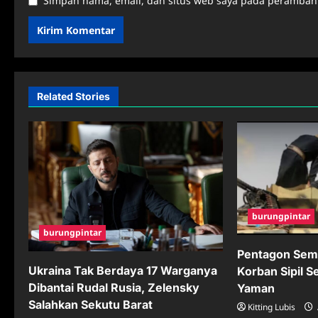
Simpan nama, email, dan situs web saya pada peramban 
Related Stories
burungpintar
burungpintar
Pentagon Sem
Ukraina Tak Berdaya 17 Warganya
Korban Sipil S
Dibantai Rudal Rusia, Zelensky
Yaman
Salahkan Sekutu Barat
Kitting Lubis