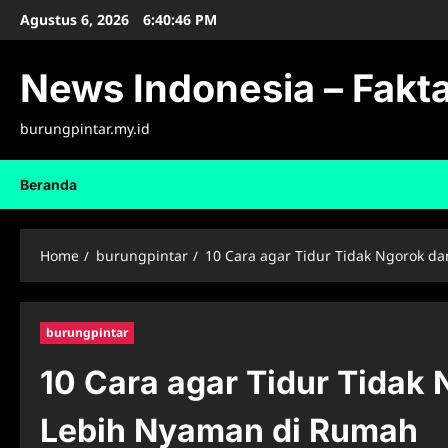
Skip
Agustus 6, 2026
6:40:47 PM
to
content
News Indonesia – Fakta
burungpintar.my.id
Beranda
Home
burungpintar
10 Cara agar Tidur Tidak Ngorok d
burungpintar
10 Cara agar Tidur Tidak
Lebih Nyaman di Rumah