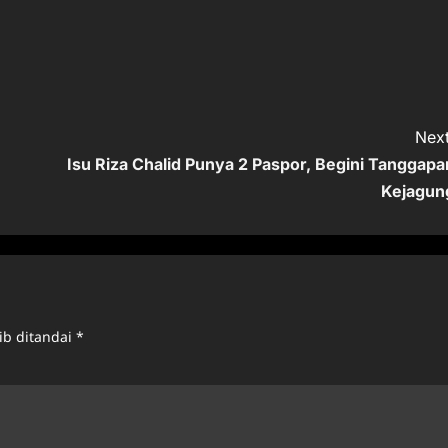
Next
Isu Riza Chalid Punya 2 Paspor, Begini Tanggapa
Kejagun
ib ditandai
*