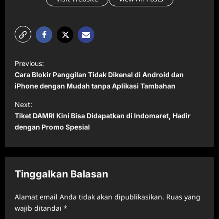
P
Previous:
o
Cara Blokir Panggilan Tidak Dikenal di Android dan
s
iPhone dengan Mudah tanpa Aplikasi Tambahan
t
Next:
Tiket DAMRI Kini Bisa Didapatkan di Indomaret, Hadir
n
dengan Promo Spesial
a
v
i
Tinggalkan Balasan
g
a
Alamat email Anda tidak akan dipublikasikan.
Ruas yang
t
wajib ditandai
*