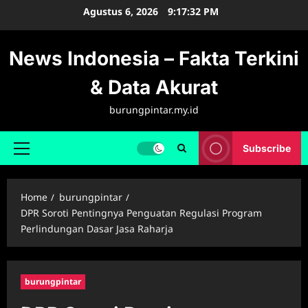
Skip
Agustus 6, 2026
9:17:33 PM
to
content
News Indonesia – Fakta Terkini
& Data Akurat
burungpintar.my.id
Subscribe
Primary
Menu
Home
burungpintar
DPR Soroti Pentingnya Penguatan Regulasi Program
Perlindungan Dasar Jasa Raharja
burungpintar