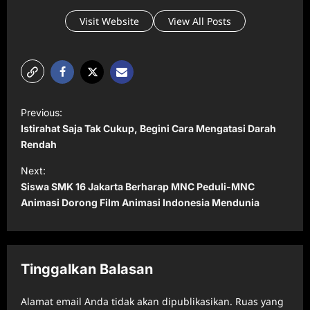
Visit Website
View All Posts
P
Previous:
o
Istirahat Saja Tak Cukup, Begini Cara Mengatasi Darah
s
Rendah
t
Next:
Siswa SMK 16 Jakarta Berharap MNC Peduli-MNC
n
Animasi Dorong Film Animasi Indonesia Mendunia
a
v
i
Tinggalkan Balasan
g
a
Alamat email Anda tidak akan dipublikasikan.
Ruas yang