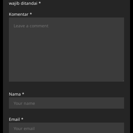
t
wajib ditandai
*
i
Komentar
*
o
n
Nama
*
Email
*