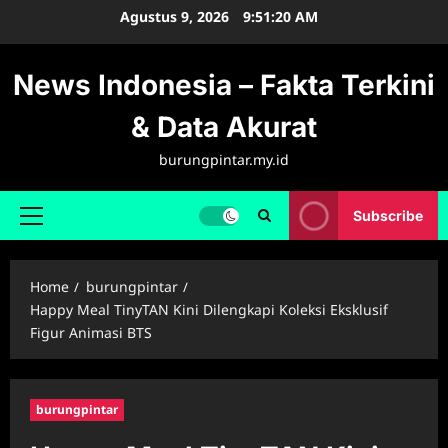
Skip
Agustus 9, 2026
9:51:21 AM
to
content
News Indonesia – Fakta Terkini
& Data Akurat
burungpintar.my.id
Subscribe
Primary
Menu
Home
burungpintar
Happy Meal TinyTAN Kini Dilengkapi Koleksi Eksklusif
Figur Animasi BTS
burungpintar