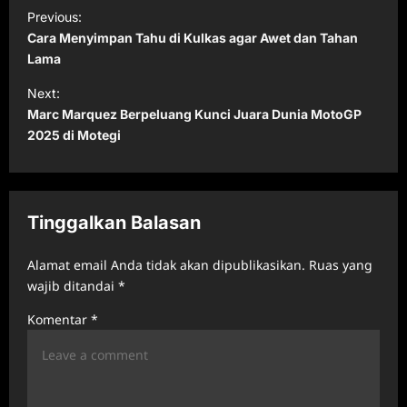
P
Previous:
o
Cara Menyimpan Tahu di Kulkas agar Awet dan Tahan
s
Lama
t
Next:
Marc Marquez Berpeluang Kunci Juara Dunia MotoGP
n
2025 di Motegi
a
v
i
Tinggalkan Balasan
g
a
Alamat email Anda tidak akan dipublikasikan.
Ruas yang
t
wajib ditandai
*
i
Komentar
*
o
n