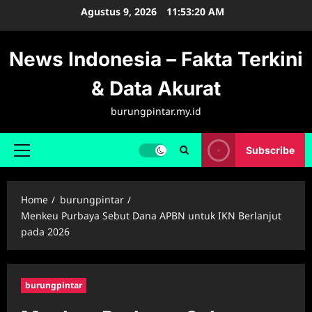
Skip
Agustus 9, 2026
11:53:20 AM
to
content
News Indonesia – Fakta Terkini
& Data Akurat
burungpintar.my.id
Subscribe
Primary
Menu
Home
burungpintar
Menkeu Purbaya Sebut Dana APBN untuk IKN Berlanjut
pada 2026
burungpintar