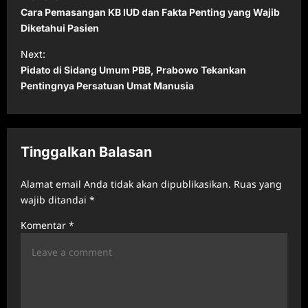
o
Cara Pemasangan KB IUD dan Fakta Penting yang Wajib
s
Diketahui Pasien
t
Next:
Pidato di Sidang Umum PBB, Prabowo Tekankan
n
Pentingnya Persatuan Umat Manusia
a
v
i
Tinggalkan Balasan
g
a
Alamat email Anda tidak akan dipublikasikan.
Ruas yang
t
wajib ditandai
*
i
Komentar
*
o
n