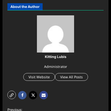
About the Author
Kitting Lubis
Administrator
Visit Website
View All Posts
P
Previous: