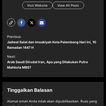
Visit Website
View All Posts
P
Previous:
o
Jadwal Salat dan Imsakiyah Kota Palembang Hari Ini, 10
s
Ramadan 1447 H
t
Next:
Arab Saudi Dirudal Iran, Apa yang Dilakukan Putra
n
Mahkota MBS?
a
v
i
Tinggalkan Balasan
g
a
Alamat email Anda tidak akan dipublikasikan.
Ruas yang