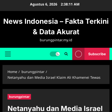
Skip
Agustus 6, 2026
2:38:12 AM
to
content
News Indonesia – Fakta Terkini
& Data Akurat
burungpintar.my.id
Subscribe
Primary
Menu
Home
burungpintar
Netanyahu dan Media Israel Klaim Ali Khamenei Tewas
burungpintar
Netanyahu dan Media Israel