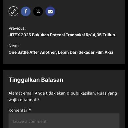
P
Previous:
o
JITEX 2025 Bukukan Potensi Transaksi Rp14,35 Triliun
s
Next:
t
One Battle After Another, Lebih Dari Sekadar Film Aksi
n
a
v
Tinggalkan Balasan
i
Alamat email Anda tidak akan dipublikasikan.
Ruas yang
g
wajib ditandai
*
a
Komentar
*
t
i