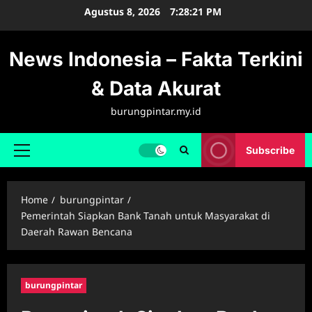
Skip
Agustus 8, 2026
7:28:21 PM
to
content
News Indonesia – Fakta Terkini
& Data Akurat
burungpintar.my.id
Subscribe
Primary
Menu
Home
burungpintar
Pemerintah Siapkan Bank Tanah untuk Masyarakat di
Daerah Rawan Bencana
burungpintar