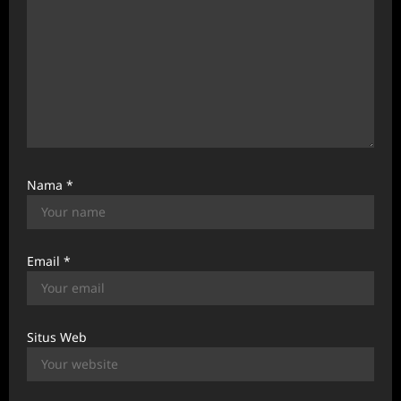
o
n
Nama
*
Email
*
Situs Web