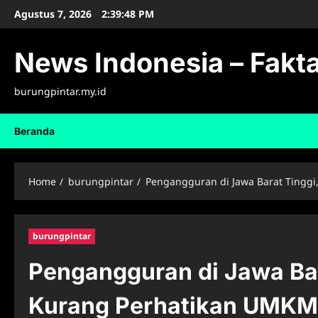
Skip
Agustus 7, 2026
2:39:49 PM
to
content
News Indonesia – Fakta
burungpintar.my.id
Beranda
Home
burungpintar
Pengangguran di Jawa Barat Tingg
burungpintar
Pengangguran di Jawa Bar
Kurang Perhatikan UMKM