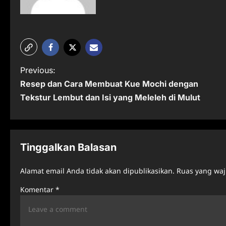
P
Previous:
Resep dan Cara Membuat Kue Mochi dengan
o
Tekstur Lembut dan Isi yang Meleleh di Mulut
s
t
n
Tinggalkan Balasan
a
Alamat email Anda tidak akan dipublikasikan.
Ruas yang waj
v
Komentar
*
i
g