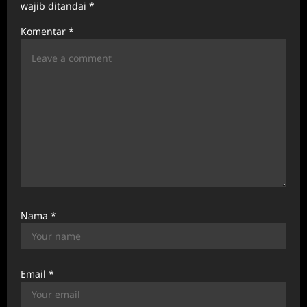
t
wajib ditandai
*
i
Komentar
*
o
n
Nama
*
Email
*