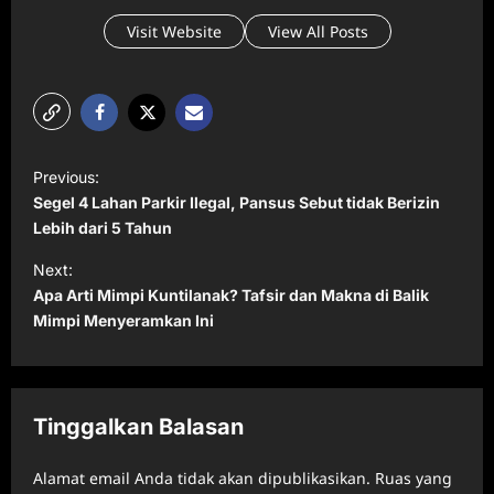
Visit Website
View All Posts
P
Previous:
o
Segel 4 Lahan Parkir Ilegal, Pansus Sebut tidak Berizin
s
Lebih dari 5 Tahun
t
Next:
Apa Arti Mimpi Kuntilanak? Tafsir dan Makna di Balik
n
Mimpi Menyeramkan Ini
a
v
i
Tinggalkan Balasan
g
a
Alamat email Anda tidak akan dipublikasikan.
Ruas yang