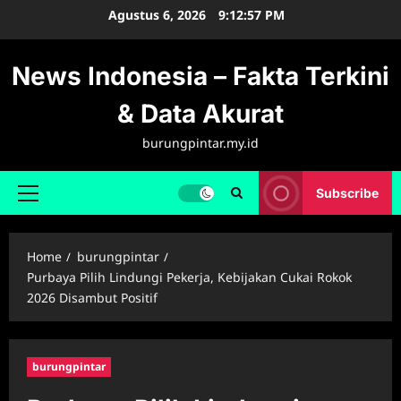
Skip
Agustus 6, 2026
9:12:58 PM
to
content
News Indonesia – Fakta Terkini
& Data Akurat
burungpintar.my.id
Subscribe
Primary
Menu
Home
burungpintar
Purbaya Pilih Lindungi Pekerja, Kebijakan Cukai Rokok
2026 Disambut Positif
burungpintar