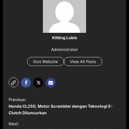
Kitting Lubis
Administrator
Visit Website
View All Posts
P
Previous:
o
Honda CL250, Motor Scrambler dengan Teknologi E-
s
Clutch Diluncurkan
t
Next: