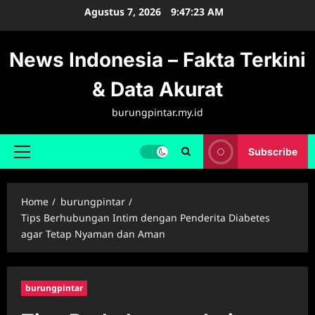
Skip
Agustus 7, 2026
9:47:24 AM
to
content
News Indonesia – Fakta Terkini
& Data Akurat
burungpintar.my.id
Subscribe
Primary
Menu
Home
burungpintar
Tips Berhubungan Intim dengan Penderita Diabetes
agar Tetap Nyaman dan Aman
burungpintar