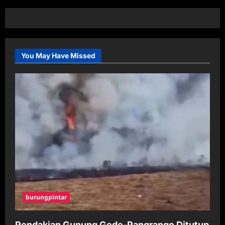
You May Have Missed
burungpintar
Pendakian Gunung Gede-Pangrango Ditutup