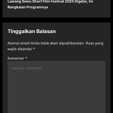
Lawang Sewu Short Film Festival 2025 Digelar, Ini
n
Rangkaian Programnya
a
v
i
Tinggalkan Balasan
g
a
Alamat email Anda tidak akan dipublikasikan.
Ruas yang
t
wajib ditandai
*
i
Komentar
*
o
n