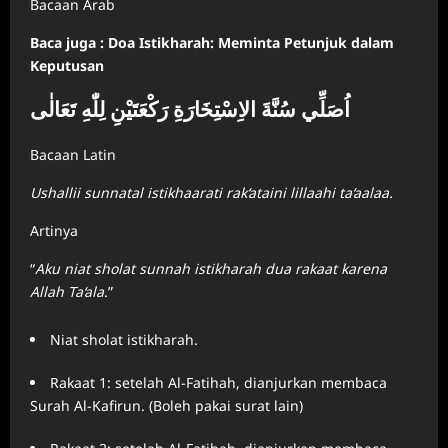
Bacaan Arab
Baca juga : Doa Istikharah: Meminta Petunjuk dalam
Keputusan
اُصَلِّي سُنَّةَ الاِسْتِخَارَةِ رَكْعَتَيْنِ لِلّٰهِ تَعَالٰى
Bacaan Latin
Ushallii sunnatal istikhaarati rak‘ataini lillaahi ta‘aalaa.
Artinya
“
Aku niat sholat sunnah istikharah dua rakaat karena
Allah Ta‘ala
.”
Niat sholat istikharah.
Rakaat 1: setelah Al-Fatihah, dianjurkan membaca
Surah Al-Kafirun. (Boleh pakai surat lain)