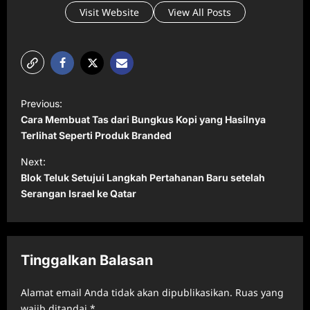
Visit Website
View All Posts
P
Previous:
o
Cara Membuat Tas dari Bungkus Kopi yang Hasilnya
s
Terlihat Seperti Produk Branded
t
Next:
Blok Teluk Setujui Langkah Pertahanan Baru setelah
n
Serangan Israel ke Qatar
a
v
i
Tinggalkan Balasan
g
a
Alamat email Anda tidak akan dipublikasikan.
Ruas yang
t
wajib ditandai
*