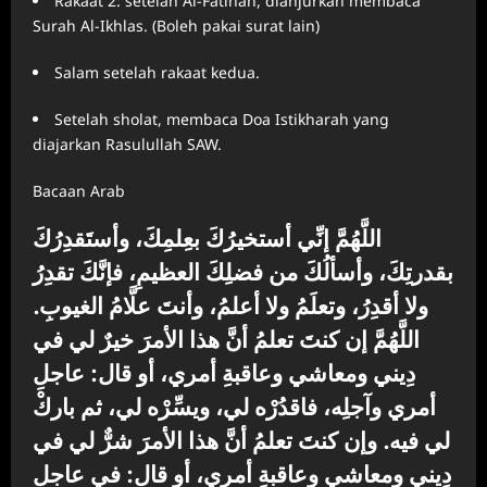
Rakaat 2: setelah Al-Fatihah, dianjurkan membaca
Surah Al-Ikhlas. (Boleh pakai surat lain)
Salam setelah rakaat kedua.
Setelah sholat, membaca Doa Istikharah yang
diajarkan Rasulullah SAW.
Bacaan Arab
اللَّهُمَّ إنِّي أستخيرُكَ بعِلمِكَ، وأستَقدِرُكَ
بقدرتِكَ، وأسألُكَ من فضلِكَ العظيمِ، فإنَّكَ تقدِرُ
ولا أقدِرُ، وتعلَمُ ولا أعلمُ، وأنتَ علَّامُ الغيوبِ.
اللَّهُمَّ إن كنتَ تعلمُ أنَّ هذا الأمرَ خيرٌ لي في
دِيني ومعاشي وعاقبةِ أمري، أو قال: عاجلِ
أمري وآجلِه، فاقدُرْه لي، ويسِّرْه لي، ثم باركْ
لي فيه. وإن كنتَ تعلمُ أنَّ هذا الأمرَ شرٌّ لي في
دِيني ومعاشي وعاقبةِ أمري، أو قال: في عاجلِ