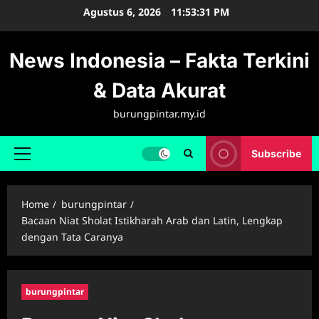
Skip
Agustus 6, 2026
11:53:32 PM
to
content
News Indonesia – Fakta Terkini
& Data Akurat
burungpintar.my.id
Subscribe
Primary
Menu
Home
burungpintar
Bacaan Niat Sholat Istikharah Arab dan Latin, Lengkap
dengan Tata Caranya
burungpintar