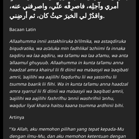
أمري وآجلِه، فاصرِفْه عنِّي، واصرِفني عنه،
واقدُرْ لي الخيرَ حيثُ كان، ثم أرضِني.
Bacaan Latin
Allaahumma innii astakhiiruka bi’ilmika, wa astaqdiruka
biqudratika, wa as’aluka min fadhlikal ‘azhiimi fa innaka
taqdiru wa laa aqdiru, wa ta’lamu wa laa a’lamu, wa anta
‘allaamul ghuyuub. Allaahumma in kunta ta’lamu anna
haadzal amra khairul lii fii diinii wa ma’aasyii wa ‘aaqibati
amrii, ‘aajilihi wa aajilihi faqdurhu lii wa yassirhu lii
tsumma baarik lii fiihi. Wa in kunta ta’lamu anna haadzal
amra syarrul lii fii diinii wa ma’aasyii wa ‘aaqibati amrii,
‘aajilihi wa aajilihi fashrifhu ‘annii washrifnii ‘anhu,
waqdur liyal khaira haitsu kaana tsumma ardhinii bihi.
Artinya
“
Ya Allah, aku memohon pilihan yang tepat kepada-Mu
dengan ilmu-Mu, dan aku memohon ketentuan dengan