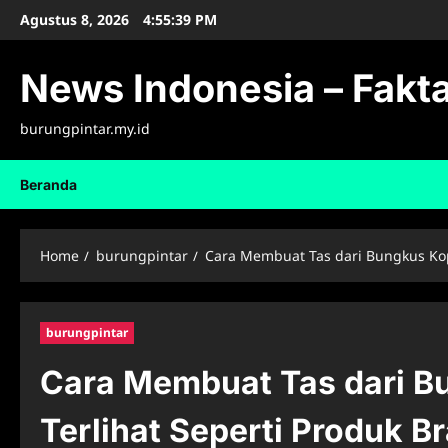
Skip
Agustus 8, 2026
4:55:40 PM
to
content
News Indonesia – Fakta
burungpintar.my.id
Beranda
Home
burungpintar
Cara Membuat Tas dari Bungkus Kop
burungpintar
Cara Membuat Tas dari B
Terlihat Seperti Produk B