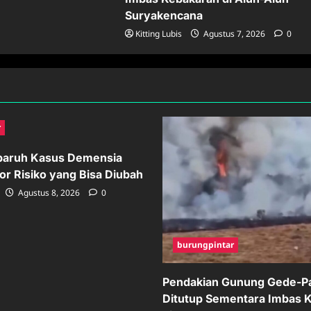
Suryakencana
Kitting Lubis
Agustus 7, 2026
0
r
paruh Kasus Demensia
tor Risiko yang Bisa Diubah
Agustus 8, 2026
0
burungpintar
Pendakian Gunung Gede-P
Ditutup Sementara Imbas 