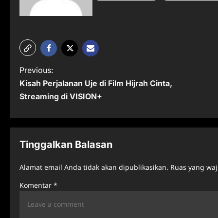
P
Previous:
Kisah Perjalanan Uje di Film Hijrah Cinta,
o
Streaming di VISION+
s
t
n
Tinggalkan Balasan
a
Alamat email Anda tidak akan dipublikasikan.
Ruas yang waj
v
Komentar
*
i
g