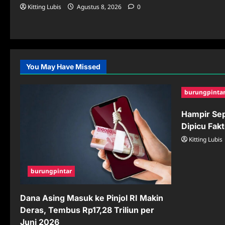
Kitting Lubis
Agustus 8, 2026
0
You May Have Missed
burungpinta
Hampir Se
Dipicu Fak
Kitting Lubis
burungpintar
Dana Asing Masuk ke Pinjol RI Makin
Deras, Tembus Rp17,28 Triliun per
Juni 2026