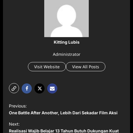
Kitting Lubis
Administrator
Visit Website
View All Posts
P
Previous:
o
One Battle After Another, Lebih Dari Sekadar Film Aksi
s
Next:
t
Realisasi Wajib Belajar 13 Tahun Butuh Dukungan Kuat