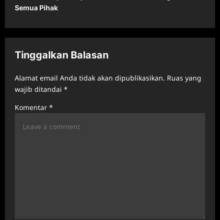
Semua Pihak
n
a
v
Tinggalkan Balasan
i
g
Alamat email Anda tidak akan dipublikasikan.
Ruas yang
a
wajib ditandai
*
t
Komentar
*
i
o
n