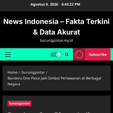
Skip
Agustus 6, 2026
6:42:23 PM
to
content
News Indonesia – Fakta Terkini
& Data Akurat
burungpintar.my.id
Subscribe
Primary
Menu
Home
burungpintar
Bendera One Piece Jadi Simbol Perlawanan di Berbagai
Negara
burungpintar