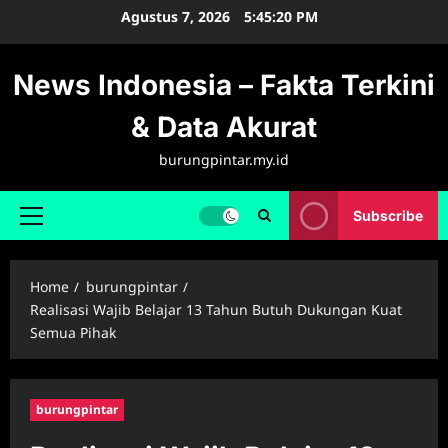
Skip
Agustus 7, 2026
5:45:21 PM
to
content
News Indonesia – Fakta Terkini
& Data Akurat
burungpintar.my.id
Subscribe
Primary
Menu
Home
burungpintar
Realisasi Wajib Belajar 13 Tahun Butuh Dukungan Kuat
Semua Pihak
burungpintar