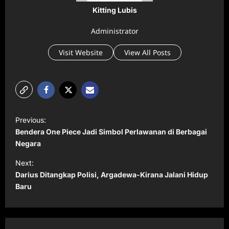
Kitting Lubis
Administrator
Visit Website
View All Posts
P
Previous:
o
Bendera One Piece Jadi Simbol Perlawanan di Berbagai
s
Negara
t
Next:
Darius Ditangkap Polisi, Argadewa-Kirana Jalani Hidup
n
Baru
a
v
i