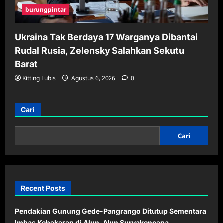
burungpintar
Ukraina Tak Berdaya 17 Warganya Dibantai
Rudal Rusia, Zelensky Salahkan Sekutu
Barat
Kitting Lubis
Agustus 6, 2026
0
Cari
Cari
Recent Posts
Pendakian Gunung Gede-Pangrango Ditutup Sementara
Imbas Kebakaran di Alun-Alun Suryakencana