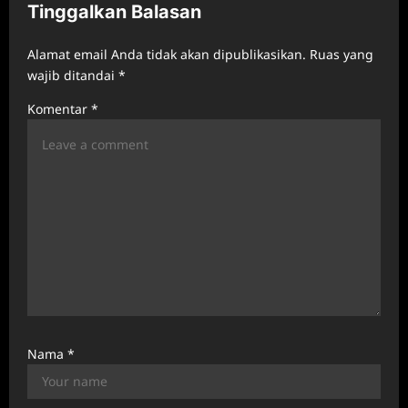
Tinggalkan Balasan
g
a
Alamat email Anda tidak akan dipublikasikan.
Ruas yang
t
wajib ditandai
*
i
Komentar
*
o
n
Nama
*